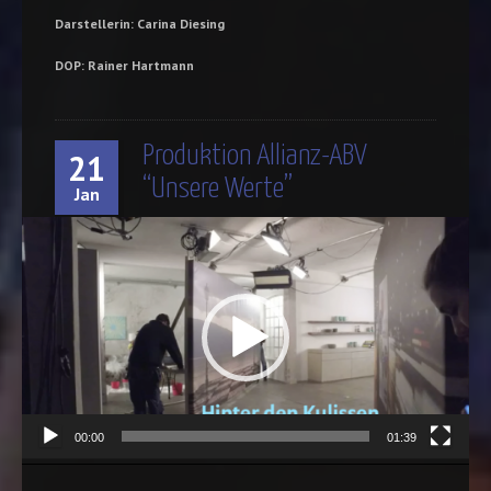
Darstellerin: Carina Diesing
DOP: Rainer Hartmann
Produktion Allianz-ABV
21
“Unsere Werte”
Jan
Video-
Player
00:00
01:39