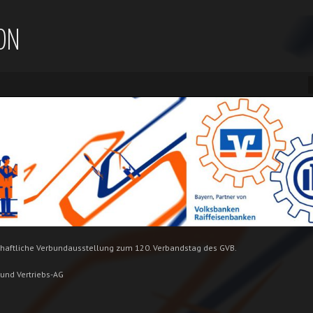
ON
chaftliche Verbundausstellung zum 120. Verbandstag des GVB.
-und Vertriebs-AG